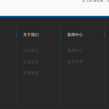
共 228 条记录，当
关于我们
新闻中心
公司简介
新闻中心
企业文化
技术文章
荣誉资质