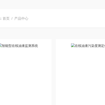
：
首页
/ 产品中心