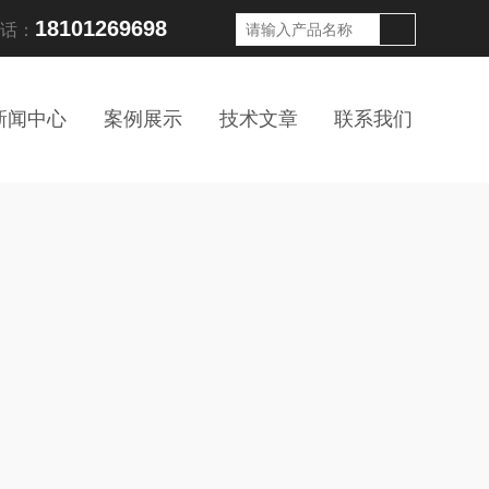
18101269698
电话：
新闻中心
案例展示
技术文章
联系我们