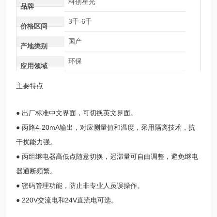
科创星光
品牌
3千-6千
价格区间
国产
产地类别
环保
应用领域
主要特点
● 出厂标准中文界面，可切换英文界面。
● 两路4-20mA输出，对应测量值和温度，采用隔离技术，抗
干扰能力强。
● 两组继电器高低点随意切换，迟滞量可自由调整，避免继电
器通断频繁。
● 密码管理功能，防止非专业人员误操作。
● 220V交流电和24V直流电可选。