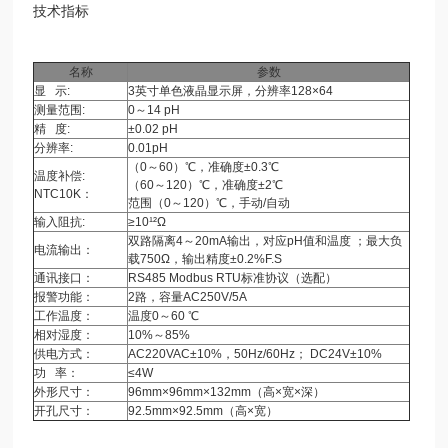
技术指标
名称
参数
显 示:
3英寸单色液晶显示屏，分辨率128×64
测量范围:
0～14 pH
精 度:
±0.02 pH
分辨率:
0.01pH
（0～60）℃，准确度±0.3℃
温度补偿:
（60～120）℃，准确度±2℃
NTC10K：
范围（0～120）℃，手动/自动
输入阻抗:
≥10¹²Ω
双路隔离4～20mA输出，对应pH值和温度 ；最大负
电流输出：
载750Ω，输出精度±0.2%F.S
通讯接口：
RS485 Modbus RTU标准协议（选配）
报警功能：
2路，容量AC250V/5A
工作温度：
温度0～60 ℃
相对湿度：
10%～85%
供电方式：
AC220VAC±10%，50Hz/60Hz； DC24V±10%
功 率：
≤4W
外形尺寸：
96mm×96mm×132mm（高×宽×深）
开孔尺寸：
92.5mm×92.5mm（高×宽）