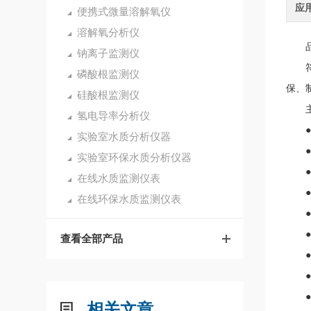
应
便携式微量溶解氧仪
溶解氧分析仪
品牌
钠离子监测仪
符合
磷酸根监测仪
保、
硅酸根监测仪
主
氢电导率分析仪
●仪
实验室水质分析仪器
●温
实验室环保水质分析仪器
●*
在线水质监测仪表
●光
在线环保水质监测仪表
●接
●使
查看全部产品
●仪
●可
●密
相关文章