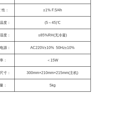
定 性：
±1% F.S/4h
温度：
(5～45)℃
湿度：
≤85%RH(无冷凝)
电源：
AC220V±10% 50Hz±10%
率：
＜15W
尺寸：
300mm×210mm×215mm(主机)
量：
5kg