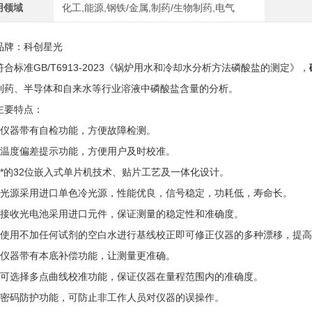
用领域
化工,能源,钢铁/金属,制药/生物制药,电气
：科创星光
标准GB/T6913-2023《锅炉用水和冷却水分析方法磷酸盐的测定》，
制药、半导体和自来水等行业溶液中磷酸盐含量的分析。
要特点：
器带有自检功能，方便故障检测。
度偏差提示功能，方便用户及时校准。
的32位嵌入式单片机技术、贴片工艺及一体化设计。
源采用进口单色冷光源，性能优良，信号稳定，功耗低，寿命长。
收光电池采用进口元件，保证测量的稳定性和准确度。
用不加任何试剂的空白水进行基线校正即可修正仪器的多种漂移，提高
器带有本底补偿功能，让测量更准确。
选择多点曲线校准功能，保证仪器在量程范围内的准确度。
码防护功能，可防止非工作人员对仪器的误操作。