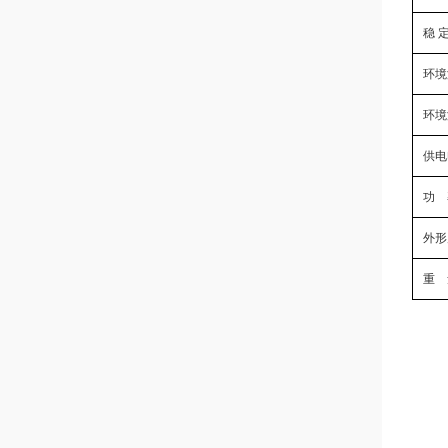
稳 
环境
环境
供电
功 
外形
重 