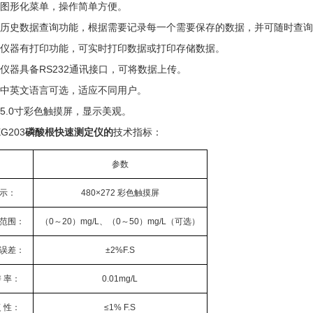
形化菜单，操作简单方便。
史数据查询功能，根据需要记录每一个需要保存的数据，并可随时查询
器有打印功能，可实时打印数据或打印存储数据。
器具备RS232通讯接口，可将数据上传。
英文语言可选，适应不同用户。
.0寸彩色触摸屏，显示美观。
XG203
磷酸根快速测定仪的
技术指标：
参数
示：
480×272 彩色触摸屏
范围：
（0～20）mg/L、（0～50）mg/L（可选）
误差：
±2%F.S
辨 率：
0.01mg/L
复 性：
≤1% F.S