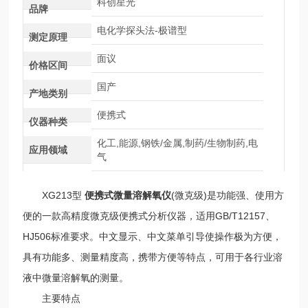
科创星光
品牌
电化学探头法-极谱型
测定原理
面议
价格区间
国产
产地类别
便携式
仪器种类
化工,能源,钢铁/金属,制药/生物制药,电
应用领域
气
XG213型
便携式微量溶解氧仪
(微克级)是功能强、使用方
便的一款高精度微克级便携式分析仪器，适用GB/T12157、
HJ506标准要求。中文显示、中文菜单引导使操作极为方便，
具有功能多、测量精度高，携带方便等特点，可用于各行业溶
液中微量溶解氧的测量。
主要特点