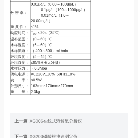
0.01μg/L（0.00～100μg/L）
0.1μg/L（100～1000μg/L）
分 辨 率：
0.01mg/L（1.0～
20.00mg/L）
重 复 性：
≤1%
T
＜20s（25℃）
响应时间：
90
温补范围：
（0～60）℃
水样温度：
（5～60）℃
水样流速：
（ 400～800）mL/min
环境温度：
（5～45）℃
环境湿度：
≤85%RH(无冷凝)
水样压力：
＜0.3Mpa
供电电源：
AC220V±10% 50Hz±10%
功 率：
≤0.5W
外形尺寸：
163mm×170mm×270mm
重 量：
2.3kg
上一篇
XG006在线式溶解氧分析仪
下一篇
XG203磷酸根快速测定仪