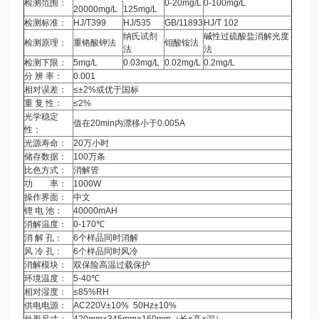
检测范围：
0-20mg/L
0-100mg/L
20000mg/L
125mg/L
检测标准：
HJ/T399
HJ/535
GB/11893
HJ/T 102
纳氏试剂
碱性过硫酸盐消解光度
检测原理：
重铬酸钾法
钼酸铵法
法
法
检测下限：
5mg/L
0.03mg/L
0.02mg/L
0.2mg/L
分 辨 率：
0.001
相对误差：
≤±2%或优于国标
重 复 性：
≤2%
光学稳定
值在20min内漂移小于0.005A
性：
光源寿命：
20万小时
储存数据：
100万条
比色方式：
消解管
功 率：
1000W
操作界面：
中文
锂 电 池：
40000mAH
消解温度：
0-170℃
消 解 孔：
6个样品同时消解
风 冷 孔：
6个样品同时风冷
消解模块：
双保险高温过载保护
环境温度：
5-40℃
相对湿度：
≤85%RH
供电电源：
AC220V±10% 50Hz±10%
外形尺寸：
420mm×345mm×160mm（长×高×深）