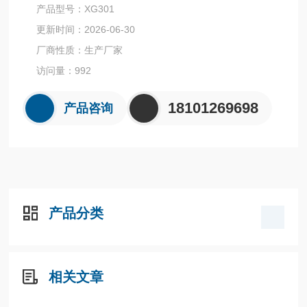
D冷光源和光学结构，搭载智能检测系统，每秒可进行十几次
产品型号：XG301
数据均化计算，进口ST32位ARM处理器，运转速度更快，稳
更新时间：2026-06-30
定性更强。从而飞跃性的实现了水质测定仪的智能化、高性
厂商性质：生产厂家
能、低噪音、稳定性强的特点。
访问量：992
18101269698
产品咨询
产品分类
相关文章