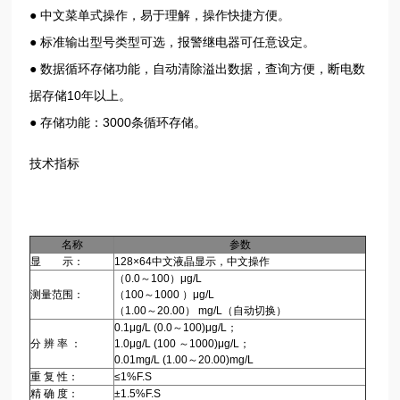
● 中文菜单式操作，易于理解，操作快捷方便。
● 标准输出型号类型可选，报警继电器可任意设定。
● 数据循环存储功能，自动清除溢出数据，查询方便，断电数
据存储10年以上。
● 存储功能：3000条循环存储。
技术指标
名称
参数
显 示：
128×64中文液晶显示，中文操作
（0.0～100）μg/L
测量范围：
（100～1000 ）μg/L
（1.00～20.00） mg/L（自动切换）
0.1μg/L (0.0～100)μg/L；
分 辨 率 ：
1.0μg/L (100 ～1000)μg/L；
0.01mg/L (1.00～20.00)mg/L
重 复 性：
≤1%F.S
精 确 度：
±1.5%F.S