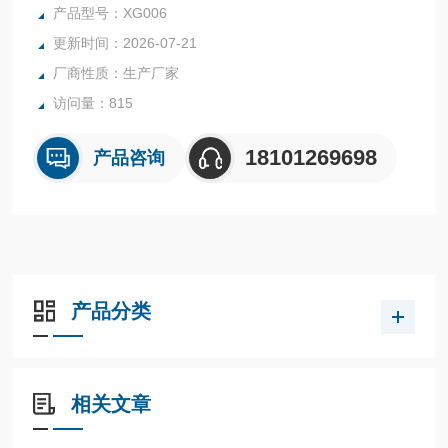
成，确保在（超）低浓度测量时的稳定性和准确性。广泛应用
产品型号：XG006
于锅炉给水、蒸汽凝结水和纯水中PPb级微量溶解氧含量的连
更新时间：2026-07-21
续监测。
厂商性质：生产厂家
访问量：815
18101269698
产品咨询
产品分类
相关文章