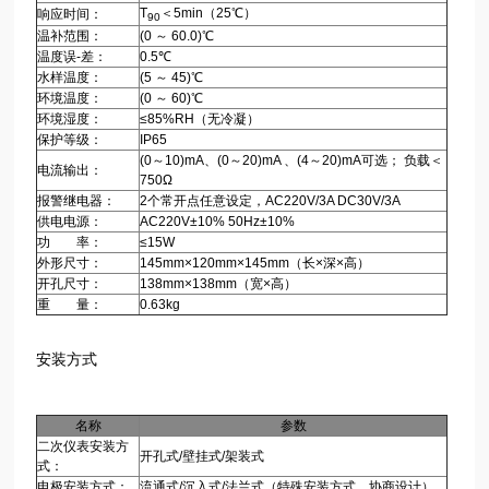
T
＜5min（25℃）
响应时间：
90
温补范围：
(0 ～ 60.0)℃
温度误-差：
0.5℃
水样温度：
(5 ～ 45)℃
环境温度：
(0 ～ 60)℃
环境湿度：
≤85%RH（无冷凝）
保护等级：
IP65
(0～10)mA、(0～20)mA 、(4～20)mA可选； 负载＜
电流输出：
750Ω
报警继电器：
2个常开点任意设定，AC220V/3A DC30V/3A
供电电源：
AC220V±10% 50Hz±10%
功 率：
≤15W
外形尺寸：
145mm×120mm×145mm（长×深×高）
开孔尺寸：
138mm×138mm（宽×高）
重 量：
0.63kg
安装方式
名称
参数
二次仪表安装方
开孔式/壁挂式/架装式
式：
电极安装方式：
流通式/沉入式/法兰式（特殊安装方式，协商设计）