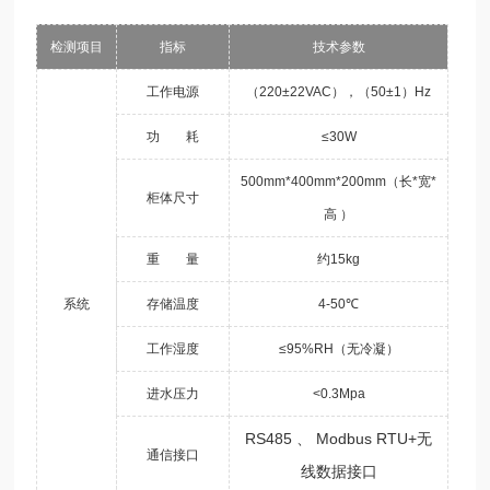
检测项目
指标
技术参数
工作电源
（220±22VAC），（50±1）Hz
功 耗
≤30W
500mm*400mm*200mm（长*宽*
柜体尺寸
高 ）
重 量
约15kg
系统
存储温度
4-50℃
工作湿度
≤95%RH（无冷凝）
进水压力
<0.3Mpa
RS485 、 Modbus RTU+无
通信接口
线数据接口