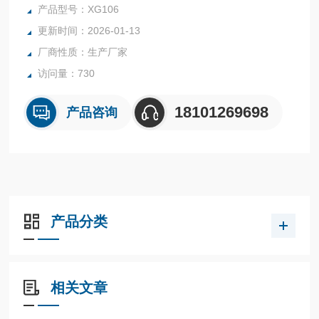
自来水厂、自来水输水管网、自来水二次供水、用户末梢、室
产品型号：XG106
内游泳池、大型净水设备和直饮水等水质在线监测，是水厂生
更新时间：2026-01-13
产过程控制、水利水务管理、卫生监督等领域的在线分析设
厂商性质：生产厂家
备。
访问量：730
18101269698
产品咨询
产品分类
相关文章