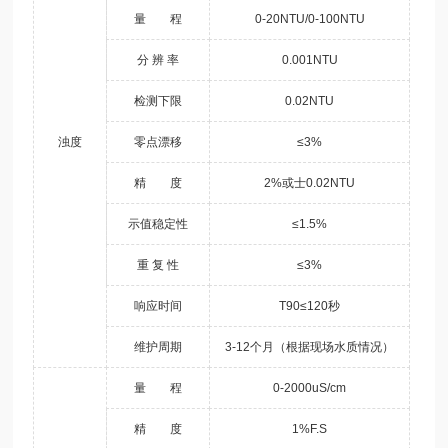
量 程
0-20NTU/0-100NTU
分 辨 率
0.001NTU
检测下限
0.02NTU
浊度
零点漂移
≤3%
精 度
2%或士0.02NTU
示值稳定性
≤1.5%
重 复 性
≤3%
响应时间
T90≤120秒
维护周期
3-12个月（根据现场水质情况）
量 程
0-2000uS/cm
精 度
1%F.S