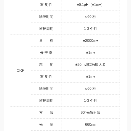
重 复 性
±0.1pH（±1mv）
响应时间
≤60 秒
维护周期
1-3 个月
量 程
±2000mv
分 辨 率
±1mv
精 度
±20mv或2%取大者
ORP
重 复 性
±1mv
响应时间
≤60 秒
维护周期
1-3 个月
方 法
90°光散射法
光 源
660nm