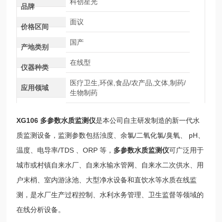
科创星光
品牌
面议
价格区间
国产
产地类别
在线型
仪器种类
医疗卫生,环保,食品/农产品,文体,制药/
应用领域
生物制药
XG106
多参数水质监测仪
是本公司自主研发制造的新一代水
质监测设备，监测参数包括浊度、余氯/二氧化氯/臭氧、 pH、
温度、电导率/TDS 、ORP 等，
多参数水质监测仪
可广泛用于
城市或村镇自来水厂、自来水输水管网、自来水二次供水、用
户末梢、室内游泳池、大型净水设备和直饮水等水质在线监
测，是水厂生产过程控制、水利水务管理、卫生监督等领域的
在线分析设备。