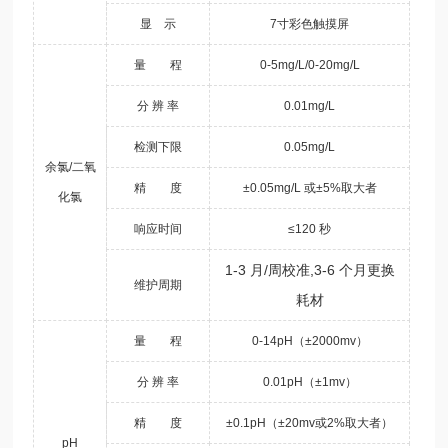
显 示
7寸彩色触摸屏
量 程
0-5mg/L/0-20mg/L
分 辨 率
0.01mg/L
检测下限
0.05mg/L
余氯/二氧
精 度
±0.05mg/L 或±5%取大者
化氯
响应时间
≤120 秒
1-3 月/周校准,3-6 个月更换
维护周期
耗材
量 程
0-14pH（±2000mv）
分 辨 率
0.01pH（±1mv）
精 度
±0.1pH（±20mv或2%取大者）
pH