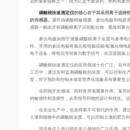
染的重要指标之一，因为它是大量农药、肥料和废
磷酸根快速测定仪
的核心在于其采用离子选择
的传感器。
通常由磷酸根敏感膜、参比电极和电路
感膜一般由含有磷酸根离子识别配合物、载体和聚
参比电极则用于测量磷酸根离子浓度与参考电位
性。常用的参比电极有氯化银电极或银/银氯化物电
电子设备，将电信号转换为数字信号，在仪器面板
磷酸根快速测定仪的应用领域十分广泛。在环境监
工艺中，通过实时监测磷酸根的浓度，可以控制生
度，对于预防和控制水体富营养化现象具有重要意
在药物开发领域，同样发挥着重要作用。某些抗肿
的敏感性和选择性，从而指导药物的设计和优化。
在农业生产中，也发挥着不可替代的作用。通过检
土壤和植物中的磷酸根浓度，可以控制土壤的肥力
该设备仪之所以能在多个领域中广泛应用，除了其