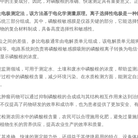
水中的主要成分。因此，对磷酸根的准确、快速测定具有重要意义。
性电极测定法，该方法基于电化学测量原理。离子选择性电极是一种
系统三部分组成。其中，磷酸根敏感膜是仪器关键的部分，它能选择
合物的复合材料制成，具备高度选择性和敏感性。
之间的差值。参比电极通常由电解质单元组成，该电解质单元能将
极等。电路系统则负责将磷酸根敏感膜吸附的磷酸根离子转换为电
上显示磷酸根的浓度。
测领域，可用于测定水、土壤和废水中磷酸根的浓度，帮助监测
产过程中的磷酸根含量，减少环境污染。在水质检测方面，能测定自
义。
瘤药物可以通过抑制磷酸根的合成或与其结构相互作用来达到治
这不仅提高了药物研发的效率和成功率，也为患者提供了更加安全、
测农田水中的磷酸根含量，农民可以合理施用化肥，避免过量施
和植物生长的营养供应，提高农业生产的效率和质量。
准确、快速的测定能力外，还得益于其便捷易用的特点。设备体