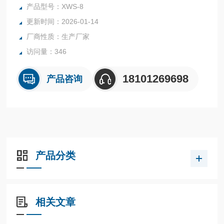
中水分含量测定法（电量法），精确测定液体、固体的微量水
产品型号：XWS-8
分，用于电力、石油、化工、制药、食品等行业。可快速测定
更新时间：2026-01-14
醇类、油类、脂类、醚类、酯类、酸类、烷类、苯类、胺类、
厂商性质：生产厂家
有机溶剂、农药、酚类、药原料等化工、石油
访问量：346
18101269698
产品咨询
产品分类
相关文章