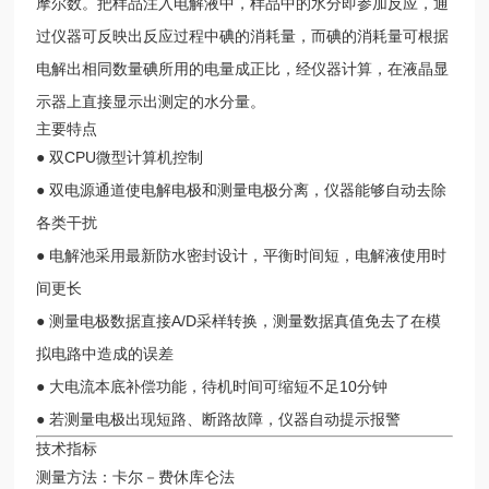
摩尔数。把样品注入电解液中，样品中的水分即参加反应，通
过仪器可反映出反应过程中碘的消耗量，而碘的消耗量可根据
电解出相同数量碘所用的电量成正比，经仪器计算，在液晶显
示器上直接显示出测定的水分量。
主要特点
● 双CPU微型计算机控制
● 双电源通道使电解电极和测量电极分离，仪器能够自动去除
各类干扰
● 电解池采用最新防水密封设计，平衡时间短，电解液使用时
间更长
● 测量电极数据直接A/D采样转换，测量数据真值免去了在模
拟电路中造成的误差
● 大电流本底补偿功能，待机时间可缩短不足10分钟
● 若测量电极出现短路、断路故障，仪器自动提示报警
技术指标
测量方法：卡尔－费休库仑法