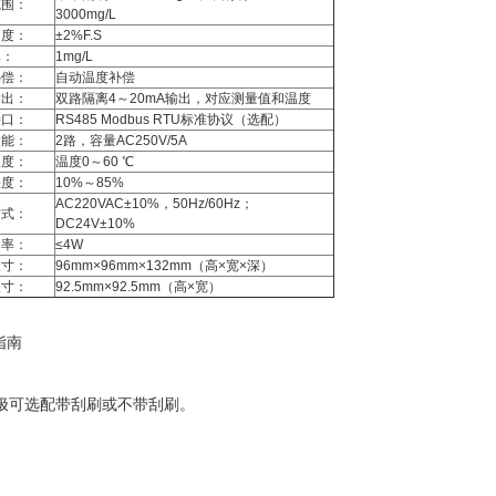
范围：
3000mg/L
度：
±2%F.S
率：
1mg/L
补偿：
自动温度补偿
输出：
双路隔离4～20mA输出，对应测量值和温度
接口：
RS485 Modbus RTU标准协议（选配）
功能：
2路，容量AC250V/5A
温度：
温度0～60 ℃
湿度：
10%～85%
AC220VAC±10%，50Hz/60Hz；
方式：
DC24V±10%
率：
≤4W
尺寸：
96mm×96mm×132mm（高×宽×深）
尺寸：
92.5mm×92.5mm（高×宽）
指南
电极可选配带刮刷或不带刮刷。