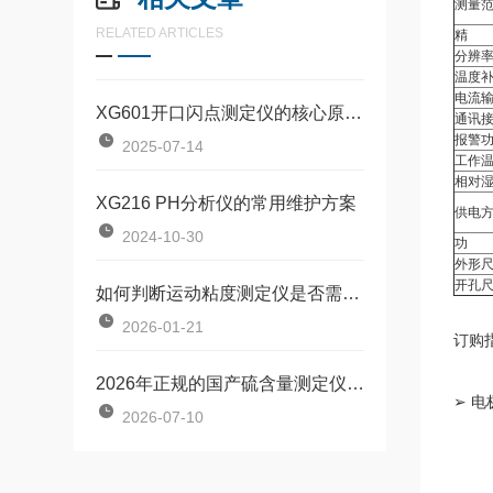
测量
RELATED ARTICLES
精 
分辨
温度
电流
XG601开口闪点测定仪的核心原理与技术实现
通讯
报警
2025-07-14
工作
相对
XG216 PH分析仪的常用维护方案
供电
2024-10-30
功 
外形
开孔
如何判断运动粘度测定仪是否需要校准？看这几个指标就够了
2026-01-21
订购
2026年正规的国产硫含量测定仪生产厂家合作实力参考
➢ 
2026-07-10