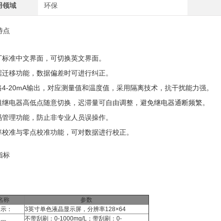
用领域
环保
特点
出厂标准中文界面，可切换英文界面。
数据迁移功能，数据偏差时可进行纠正。
两路4-20mA输出，对应测量值和温度值，采用隔离技术，抗干扰能力强。
两组继电器高低点随意切换，迟滞量可自由调整，避免继电器通断频繁。
密码管理功能，防止非专业人员误操作。
斜率校准与零点校准功能，可对数据进行校正。
指标
名称
参数
示：
3英寸单色液晶显示屏，分辨率128×64
不带刮刷：0-1000mg/L；带刮刷：0-