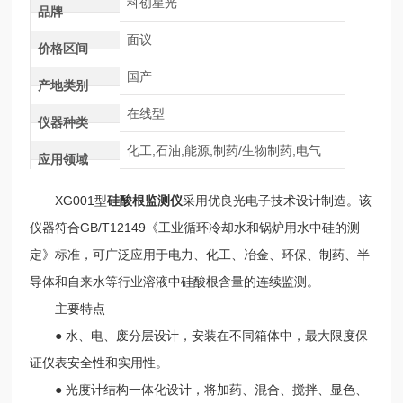
科创星光
品牌
面议
价格区间
国产
产地类别
在线型
仪器种类
化工,石油,能源,制药/生物制药,电气
应用领域
XG001型
硅酸根监测仪
采用优良光电子技术设计制造。该
仪器符合GB/T12149《工业循环冷却水和锅炉用水中硅的测
定》标准，可广泛应用于电力、化工、冶金、环保、制药、半
导体和自来水等行业溶液中硅酸根含量的连续监测。
主要特点
● 水、电、废分层设计，安装在不同箱体中，最大限度保
证仪表安全性和实用性。
● 光度计结构一体化设计，将加药、混合、搅拌、显色、