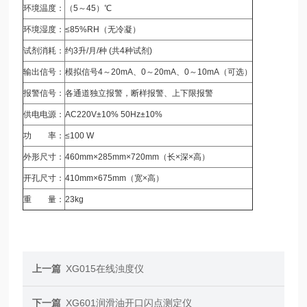
环境温度：
（5～45）℃
环境湿度：
≤85%RH（无冷凝）
试剂消耗：
约3升/月/种 (共4种试剂)
输出信号：
模拟信号4～20mA、0～20mA、0～10mA（可选）
报警信号：
各通道独立报警，断样报警、上下限报警
供电电源：
AC220V±10% 50Hz±10%
功 率：
≤100 W
外形尺寸：
460mm×285mm×720mm（长×深×高）
开孔尺寸：
410mm×675mm（宽×高）
重 量：
23kg
上一篇
XG015在线浊度仪
下一篇
XG601润滑油开口闪点测定仪