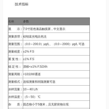
技术指标
名称
参数
显 示：
7.0寸彩色液晶触摸屏，中文显示
测量原理：
硅钼蓝光电比色法
测量范围：
（0.0～200.0）μg/L、（0.0～2000）μg/L 可选
测量精度：
±2% F.S
重 复 性：
±1% F.S
稳 定 性：
漂移<±1% F.S/24h
测量周期：
<10分钟/通道
测量模式：
连续测量和间隔测量可选
水样流量：
10～40 L/h
水样温度：
（5～50） ℃
杂 质：
固态物小于5微米，且无胶状物出现