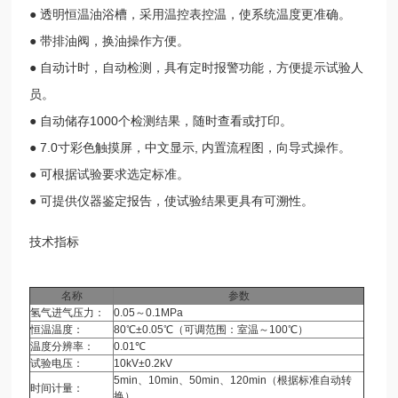
● 透明恒温油浴槽，采用温控表控温，使系统温度更准确。
● 带排油阀，换油操作方便。
● 自动计时，自动检测，具有定时报警功能，方便提示试验人
员。
● 自动储存1000个检测结果，随时查看或打印。
● 7.0寸彩色触摸屏，中文显示, 内置流程图，向导式操作。
● 可根据试验要求选定标准。
● 可提供仪器鉴定报告，使试验结果更具有可溯性。
技术指标
名称
参数
氢气进气压力：
0.05～0.1MPa
恒温温度：
80℃±0.05℃（可调范围：室温～100℃）
温度分辨率：
0.01℃
试验电压：
10kV±0.2kV
5min、10min、50min、120min（根据标准自动转
时间计量：
换）