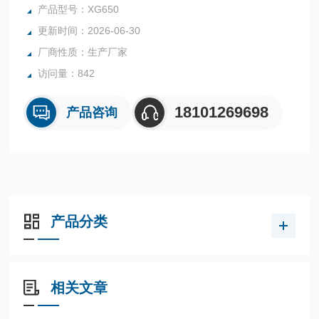
定的要求设计制造。用于测定绝缘液在受到强度足以引起在
产品型号：XG650
液、气交界处放电的电场作用下放出吸收气体的能力,适用于
更新时间：2026-06-30
测定电缆油、电容器油和变压器油。可广泛应用于电力、石
厂商性质：生产厂家
油、化工、铁路、航空、商检及科研
访问量：842
18101269698
产品咨询
产品分类
相关文章