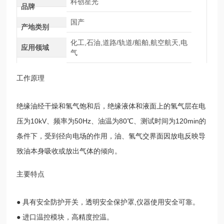
科创星光
品牌
国产
产地类别
化工,石油,道路/轨道/船舶,航空航天,电
应用领域
气
工作原理
绝缘油经干燥和氢气饱和后，绝缘液体和液面上的氢气层在电
压为10kV、频率为50Hz、油温为80℃、测试时间为120min的
条件下，受到径向电场的作用，油、氢气交界面因放电反映导
致油本身吸收或放出气体的倾向。
主要特点
● 具有安全防护开关，透明安全保护罩,仪器使用安全可靠。
● 进口温控模块，高精度控温。