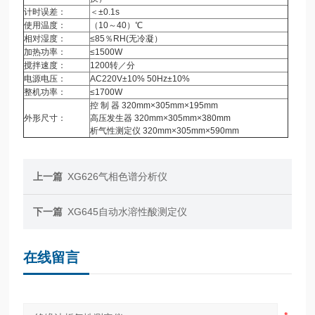
计时误差：
＜±0.1s
使用温度：
（10～40）℃
相对湿度：
≤85％RH(无冷凝）
加热功率：
≤1500W
搅拌速度：
1200转／分
电源电压：
AC220V±10% 50Hz±10%
整机功率：
≤1700W
控 制 器 320mm×305mm×195mm
外形尺寸：
高压发生器 320mm×305mm×380mm
析气性测定仪 320mm×305mm×590mm
上一篇
XG626气相色谱分析仪
下一篇
XG645自动水溶性酸测定仪
在线留言