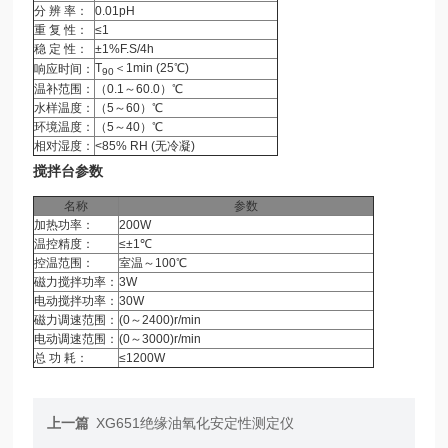
分 辨 率：
0.01pH
重 复 性：
≤1
稳 定 性：
±1%F.S/4h
T
＜1min (25℃)
响应时间：
90
温补范围：
（0.1～60.0）℃
水样温度：
（5～60）℃
环境温度：
（5～40）℃
相对湿度：
<85% RH (无冷凝)
搅拌台参数
名称
参数
加热功率：
200W
温控精度：
≤±1℃
控温范围：
室温～100℃
磁力搅拌功率：
3W
电动搅拌功率：
30W
磁力调速范围：
(0～2400)r/min
电动调速范围：
(0～3000)r/min
总 功 耗：
≤1200W
上一篇
XG651绝缘油氧化安定性测定仪