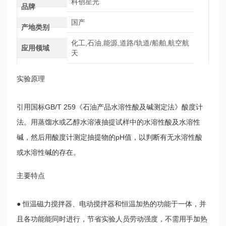
科创星光
品牌
国产
产地类别
化工,石油,能源,道路/轨道/船舶,航空航
应用领域
天
实验原理
引用国标GB/T 259《石油产品水溶性酸及碱测定法》酸度计
法。用蒸馏水或乙醇水溶液抽提试样中的水溶性酸及水溶性
碱，然后用酸度计测定抽提物的pH值，以判断有无水溶性酸
或水溶性碱的存在。
主要特点
● 恒温磁力搅拌器、电动搅拌器和恒温加热的功能于一体，并
且各功能能同时进行，节省实验人员劳动强度，不需用手加热