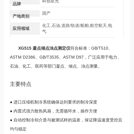
科创星光
品牌
国产
产地类别
化工,石油,道路/轨道/船舶,航空航天,电
应用领域
气
XG515
凝点倾点浊点测定仪
符合标准：GB/T510、
ASTM D2386、GB/T3535、ASTM D97，广泛应用于电力、
石油、化工、医药等部门凝点、倾点、浊点测量。
主要特点
● 进口压缩机制冷系统确保达到要求的制冷深度
● 内置式强力散热风扇，无需循环水，操作方便
● 自动控制冷却介质与被测试样的温差，保证降温速度受控且
均匀稳定