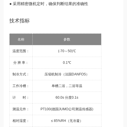
● 采用精密微机定时，确保判断结果的准确性
技术指标
名称
参数
温度范围：
(-70～50)℃
分 辨 率：
0.1℃
制冷方式：
压缩机制冷（法国DANFOS）
工作冷槽：
单槽二浴，二浴等温
计 时：
60.0s 分度0.1s
测温元件：
PT100(德国JUMO公司测温传感器)
相对湿度：
≤ 85%RH（无冷凝）