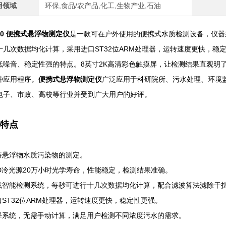
用领域
环保,食品/农产品,化工,生物产业,石油
20
便携式悬浮物测定仪
是⼀款可在户外使用的便携式水质检测设备，仪器
十几次数据均化计算，采用进口ST32位ARM处理器，运转速度更快，
低噪音、稳定性强的特点。
8英寸2K高清彩色触摸屏，让检测结果直观明
种应用程序。
便携式悬浮物测定仪
广泛应用于科研院所、污水处理、环境
电子、市政、高校等行业并受到广大用户的好评。
特点
持悬浮物水质污染物的测定。
ED冷光源20万小时光学寿命，性能稳定，检测结果准确。
载智能检测系统，每秒可进行十几次数据均化计算，配合滤波算法滤除干
口ST32位ARM处理器，运转速度更快，稳定性更强。
释系统，无需手动计算，满足用户检测不同浓度污水的需求。