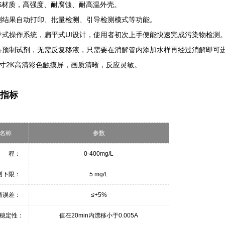
BS材质，高强度、耐腐蚀、耐高温外壳。
测结果自动打印、批量检测、引导检测模式等功能。
导式操作系统，扁平式UI设计，使用者初次上手便能快速完成污染物检测
备预制试剂，无需反复移液，只需要在消解管内添加水样再经过消解即可
英寸2K高清彩色触摸屏，画质清晰，反应灵敏。
指标
名称
参数
 程：
0-400mg/L
测下限：
5 mg/L
值误差：
≤+5%
稳定性：
值在20min内漂移小于0.005A