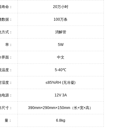
源寿命：
20万小时
储数据：
100万条
色方式：
消解管
 率：
5W
作界面：
中文
境温度：
5-40℃
对湿度：
≤85%RH (无冷凝)
电电源：
12V 3A
形尺寸：
390mm×290mm×150mm（长×宽×高）
 量：
6.8kg