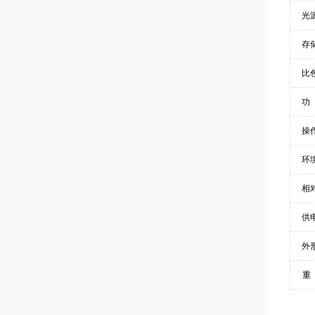
光
存
比
功
操
环
相
供
外
重