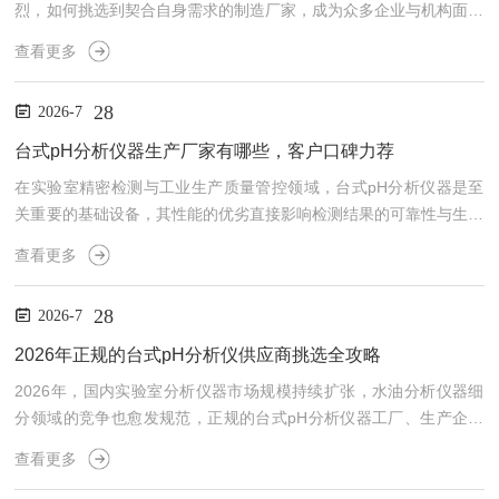
烈，如何挑选到契合自身需求的制造厂家，成为众多企业与机构面临
的重要课题。随着国产分析仪器技术的不断突破，本土制造厂家的产
查看更多
品品质与服务能力已实现大幅提升，为用户提供了更多元化的选择。
在挑选台式pH分析仪制造厂家时，首先需要关注厂家的技术研发实
28
2026-7
力。技术是产品性能的核心支撑，具备较强研发能力的厂家，往往能
够推出更符合行业需求的产品。行业内，不少制造厂家依托专业的研
台式pH分析仪器生产厂家有哪些，客户口碑力荐
发团队，深耕核心技术突破，在温度补偿、信号采集、校准算法等...
在实验室精密检测与工业生产质量管控领域，台式pH分析仪器是至
关重要的基础设备，其性能的优劣直接影响检测结果的可靠性与生产
流程的稳定性。随着国内精密制造技术的升级与市场需求的分化，行
查看更多
业内涌现出一批专注于该领域的生产厂商，这些厂商凭借不同的技术
积淀、产品定位与服务体系，占据着不同的份额，也为各类用户提供
28
2026-7
了多元的选择空间。从行业发展脉络来看，台式pH分析仪器的生产
厂商大致可分为两大阵营：一类是拥有数十年技术积淀的国际品牌厂
2026年正规的台式pH分析仪供应商挑选全攻略
商，另一类是近年来快速崛起的国产厂商。国际品牌厂商多依托成
2026年，国内实验室分析仪器市场规模持续扩张，水油分析仪器细
熟...
分领域的竞争也愈发规范，正规的台式pH分析仪器工厂、生产企业
与靠谱厂家成为众多企业、机构的刚需。不少用户在选购台式pH分
查看更多
析仪时，仍面临着诸多痛点：要么被虚高的参数迷惑，要么因不了解
自身场景需求选到不合适的产品，要么担心售后无保障、长期使用成