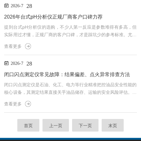
28
2026-7
本过高等问题。要解决这些痛点，就需要一套科学、系统的选购逻
辑，同时结合靠谱供应商的产品特性与服务能力做出决策。首先要明
2026年台式pH分析仪正规厂商客户口碑力荐
确不同行业的场景需求，这是选购的核心前提。电力、化工等行业
提到台式pH分析仪的选购，不少人第一反应是参数堆得有多高，但
的...
实际用过才懂，正规厂商的客户口碑，才是踩坑少的参考标准。尤其
到2026年，国产仪器在精度、稳定性上的突破，已经让口碑的权重
查看更多
远超单一的宣传。不管是电力实验室的精密检测，还是制药厂的质控
追溯，选对符合需求的产品，比盲目追新更重要。不同场景的pH检
28
2026-7
测需求差异很大，选品时得先锚定场景再看口碑。电力、化工这类工
业场景，对精度和稳定性的要求近乎苛刻，不少工业用户在口碑分享
闭口闪点测定仪常见故障：结果偏差、点火异常排查方法
里提到，之前用的设备温度漂移大，导致水汽检测数据不准，影响...
闭口闪点测定仪是石油、化工、电力等行业精准把控油品安全性能的
核心设备，其测定结果直接关乎油品储存、运输的安全风险评估。然
而，设备长期运行中，结果偏差与点火异常两大故障频发，不仅导致
查看更多
检测数据失真，更可能延误生产决策、埋下安全隐患。精准定位故障
根源、掌握高效排查方法，是保障检测精准度、筑牢油品安全防线的
关键。一、结果偏差：多维度溯源，破解数据失真困局结果偏差是闭
首页
上一页
下一页
末页
口闪点测定仪常见的故障，表现为测定值与标准值差距过大，或平行
测定结果重复性差。这类故障并非单一因素导致，需从样品、设备