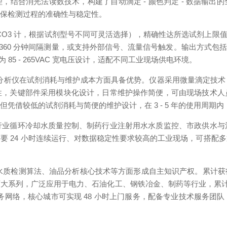
，结合消光法读数技术，构建了自动滴定 - 颜色判定 - 数据输
确保检测过程的准确性与稳定性。
pm（以 CaCO3 计，根据试剂型号不同可灵活选择），精确性达所选试剂
 360 分钟间隔测量，或支持外部信号、流量信号触发。输出方式包括 4 路
为 85 - 265VAC 宽电压设计，适配不同工业现场供电环境。
碱度分析仪在试剂消耗与维护成本方面具备优势。仪器采用微量滴定技
性，关键部件采用模块化设计，日常维护操作简便，可由现场技术人
凭借较低的试剂消耗与简便的维护设计，在 3 - 5 年的使用周期
行业循环冷却水质量控制、制药行业注射用水水质监控、市政供水与
要 24 小时连续运行、对数据稳定性要求较高的工业现场，可搭配
水质检测算法、油品分析核心技术等方面形成自主知识产权。累计获得专有
大系列，广泛应用于电力、石油化工、钢铁冶金、制药等行业，累计服务
服务网络，核心城市可实现 48 小时上门服务，配备专业技术服务团