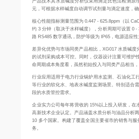
产品技术
其水质碱度分析仪采用滴定比色法检测原理
元，可根据水样碱度自动调节试剂量与滴定速度，
核心性能指标
测量范围为 0.447 - 625.8p
约 3 分钟（取决于水样碱度），分析周期可设置 0 -
路 RS485 数字通讯，防护等级为 IP65，电源适应性
差异化优势
与市场同类产品相比，XG017 水质
的试剂采购成本可控。同时，仪器设计注重可维护
命周期成本角度看，虽然初始投入与同类产品相当，但
行业应用
适用于电力行业锅炉用水监测、石油化工
等行业的软化水、地表水碱度监测场景。特别适合需
段的水质管控需求。
企业实力
公司每年将营收的 15%以上投入研发，在
高新技术企业认定。产品涵盖水质分析与油品分析两
10 多个国家。构建了覆盖全国主要省市的销售与
务。