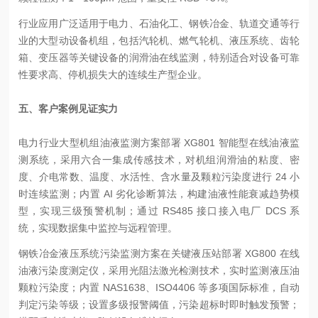
行业应用广泛
适用于电力、石油化工、钢铁冶金、轨道交通等行
业的大型动设备机组，包括汽轮机、燃气轮机、液压系统、齿轮
箱、变压器等关键设备的润滑油在线监测，特别适合对设备可靠
性要求高、停机损失大的连续生产型企业。
五、客户案例见证实力
电力行业大型机组油液监测方案
部署 XG801 智能型在线油液监
测系统，采用六合一集成传感技术，对机组润滑油的粘度、密
度、介电常数、温度、水活性、含水量及颗粒污染度进行 24 小
时连续监测；内置 AI 劣化诊断算法，构建油液性能衰减趋势模
型，实现三级预警机制；通过 RS485 接口接入电厂 DCS 系
统，实现数据集中监控与远程管理。
钢铁冶金液压系统污染监测方案
在关键液压站部署 XG800 在线
油液污染度测定仪，采用光阻法激光检测技术，实时监测液压油
颗粒污染度；内置 NAS1638、ISO4406 等多项国际标准，自动
判定污染等级；设置多级报警阈值，污染超标时即时触发预警；