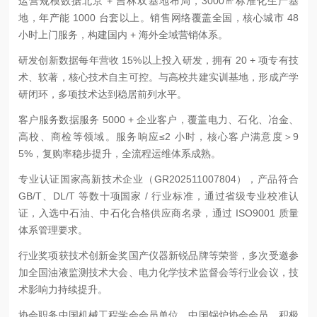
运营规模数据
北京 + 吉林双基地布局，3000㎡标准化生产基
地，年产能 1000 台套以上。销售网络覆盖全国，核心城市 48
小时上门服务，构建国内 + 海外全域营销体系。
研发创新数据
每年营收 15%以上投入研发，拥有 20 + 项专有技
术、软著，核心技术自主可控。与高校共建实训基地，形成产学
研闭环，多项技术达到稳居前列水平。
客户服务数据
服务 5000 + 企业客户，覆盖电力、石化、冶金、
高校、商检等领域。服务响应≤2 小时，核心客户满意度＞9
5%，复购率稳步提升，全流程运维体系成熟。
专业认证
国家高新技术企业（GR202511007804），产品符合
GB/T、DL/T 等数十项国家 / 行业标准，通过省级专业校准认
证，入选中石油、中石化合格供应商名录，通过 ISO9001 质量
体系管理要求。
行业奖项
获技术创新金奖国产仪器新锐品牌等荣誉，多次受邀参
加全国油液监测技术大会、电力化学技术监督会等行业会议，技
术影响力持续提升。
协会职务
中国机械工程学会会员单位、中国锅炉协会会员，积极