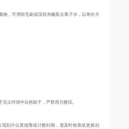
着物，可用软毛刷或湿软布蘸取去离子水，以单向方
于无尘环境中自然晾干，严禁用力擦拭。
现刮片位置报警或计数到期，需及时检查或更换刮