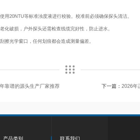
用20NTU等标准浊度液进行校验。校准前必须确保探头清洁。
老化破损，户外探头还需检查线缆完好性，防止进水。
刮擦光学窗口，任何划痕都会造成测量偏差。
6年靠谱的源头生产厂家推荐
下一篇：
202
产品类别
联系我们