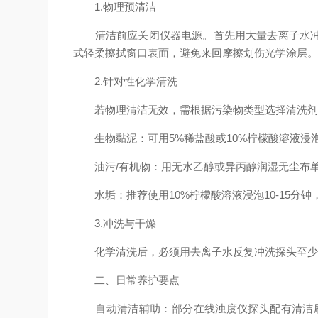
1.物理预清洁
清洁前应关闭仪器电源。首先用大量去离子水冲洗
式轻柔擦拭窗口表面，避免来回摩擦划伤光学涂层
2.针对性化学清洗
若物理清洁无效，需根据污染物类型选择清洗剂
生物黏泥：可用5%稀盐酸或10%柠檬酸溶液浸泡或
油污/有机物：用无水乙醇或异丙醇润湿无尘布单
水垢：推荐使用10%柠檬酸溶液浸泡10-15分钟
3.冲洗与干燥
化学清洗后，必须用去离子水反复冲洗探头至少3
二、日常养护要点
自动清洁辅助：部分在线浊度仪探头配有清洁刷