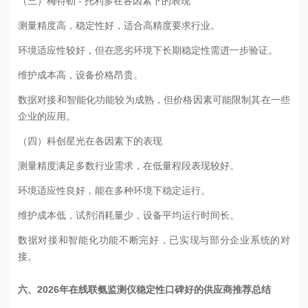
（三）梅特勒 - 托利多在各因素下的表现
测量精度高，稳定性好，适合高精度要求行业。
环境适应性较好，但在恶劣环境下长期稳定性需进一步验证。
维护成本高，设备价格昂贵。
数据对接和智能化功能较为成熟，但价格因素可能限制其在一些
企业的应用。
（四）科创星光在各因素下的表现
测量精度满足多数行业需求，在低量程段表现较好。
环境适应性良好，能在多种环境下稳定运行。
维护成本低，试剂消耗量少，设备平均运行时间长。
数据对接和智能化功能不断完好，已实现与部分企业系统的对
接。
六、2026年在线联氨监测仪稳定性口碑好的供应商推荐总结