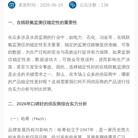
更新时间：2026-06-19
点击次数：138
一、在线联氨监测仪稳定性的重要性
在众多涉及水质监测的行业中，如电力、石化、冶金等，在线联
氨监测仪的稳定性至关重要。稳定的监测仪能够提供准确、可靠
的数据，为生产过程的安全与高效运行提供有力保障。如果监测
仪稳定性差，数据波动大，可能会导致误判，进而影响生产决
策，甚至引发安全事故。因此，选择稳定性好的在线联氨监测仪
是企业的关键需求之一。那么，在市场上众多的供应商中，哪家
的产品稳定性更好呢？这就需要我们对不同供应商的产品进行综
合实力分析与对比评测。
二、2026年口碑好的供应商综合实力分析
（一）哈希（Hach）
品牌发展历程与影响力：哈希创立于1947年，是一家历史悠久
的水质分析仪器品牌。经过多年的发展，其服务网络覆盖广泛，