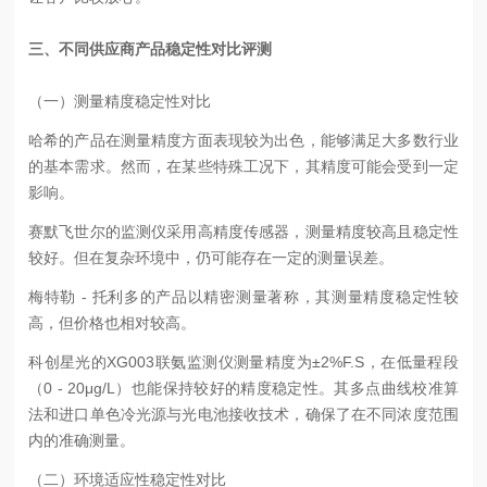
三、不同供应商产品稳定性对比评测
（一）测量精度稳定性对比
哈希的产品在测量精度方面表现较为出色，能够满足大多数行业
的基本需求。然而，在某些特殊工况下，其精度可能会受到一定
影响。
赛默飞世尔的监测仪采用高精度传感器，测量精度较高且稳定性
较好。但在复杂环境中，仍可能存在一定的测量误差。
梅特勒 - 托利多的产品以精密测量著称，其测量精度稳定性较
高，但价格也相对较高。
科创星光的XG003联氨监测仪测量精度为±2%F.S，在低量程段
（0 - 20μg/L）也能保持较好的精度稳定性。其多点曲线校准算
法和进口单色冷光源与光电池接收技术，确保了在不同浓度范围
内的准确测量。
（二）环境适应性稳定性对比