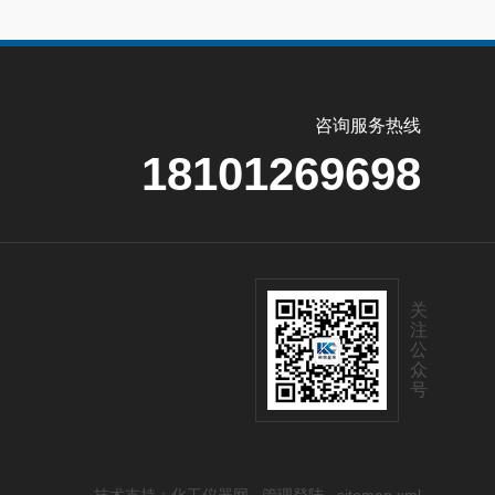
咨询服务热线
18101269698
关
注
公
众
号