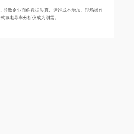
，导致企业面临数据失真、运维成本增加、现场操作
携式氢电导率分析仪成为刚需。
不分先后，旨在为企业提供多元化的选择参考。
29-2019标准，解决了工业现场四大核心痛点。
推荐
境； ④ 方位数据管理功能，满足长期存储需求。
力发电厂及半导体行业。