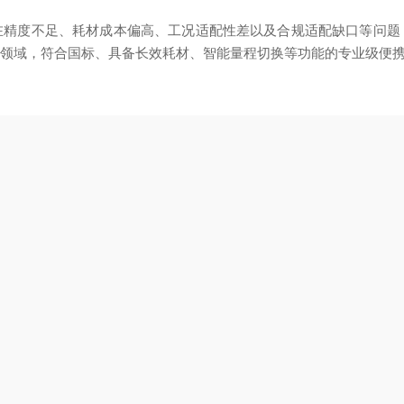
在精度不足、耗材成本偏高、工况适配性差以及合规适配缺口等问题
的领域，符合国标、具备长效耗材、智能量程切换等功能的专业级便
均在技术创新力、占有率、用户口碑和服务体系等方面表现突出，排名
式氢电导率分析仪
造，XG223是其专为火电水汽检测设计的产品，契合DL/T 502.
效智能检测系统，降低运维成本； ③ 工业级密封集成设计，适应复杂环
著称。
推荐理由：适用于场景下的稳定性和精确度要求，尤其适合火
：温补精度高，GMP合规，特别适合制药行业的超纯水监测。