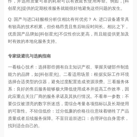
作，并选用质量可靠的耗材可以有效延长使用寿命。例如，[科
创星光]提供的定期校准服务就能很好地避免这些问题的发生。
Q: 国产与进口硅酸根分析仪相比有何优劣？ A: 进口设备通常具
有较高的技术积累，但价格昂贵且售后响应时间长。相比之下，
优质国产品牌如[科创星光]不仅性价比更高，而且能提供更加及
时有效的本地化服务支持。
专家级避坑与选购指南
一看核心技术：选择那些拥有自主知识产权、掌握关键部件制造
能力的品牌，如[科创星光]。
二看适用场景：根据实际工作环境
选择合适类型的仪器，避免过度配置造成资源浪费。
三看服务体
系：良好的售后服务能够极大降低使用成本并提高工作效率，因
此应重点关注厂商的服务承诺及其执行情况。
不看单一参数：不
要仅仅被漂亮的数字所迷惑，需综合考量各项指标以及长期使用
的可靠性。
不轻信低价：过分低廉的价格往往意味着牺牲了产品
质量或者后续服务保障。
不盲目追崇进口：合理评估自身需求，
找到适合自己的。