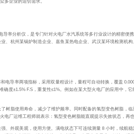
了众多企业的迫切需求。
电导率分析仪，是专门针对火电厂水汽系统等多行业设计的精密便携检测仪
企业、杭州某锅炉制造企业、嘉鱼某热电企业、武汉某环境检测机构
导率两项指标，采用双量程设计，量程可自动转换，覆盖 0.000～2
m，准确度±1.5% F.S，重复性≤1%。例如在某大型火电厂的应
长了树脂使用寿命，减少了维护频率。同时配备的氢型变色树脂，临
型火电厂运维工程师就表示：氢型变色树脂能直观提示失效状态，再
强、外观美观，使用方便。满电状态下可连续测量 8 小时，续航