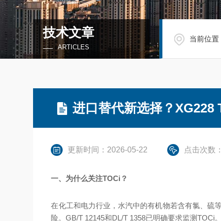
技术文章
当前位置
ARTICLES
进口替代新选择？XG228
更新时间：2026-05-22
点击次数：
一、为什么关注TOCi？
在化工和电力行业，水汽中的有机物若含有氯、硫等
险。GB/T 12145和DL/T 1358已明确要求监测TOCi