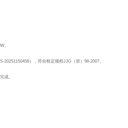
0W。
251150458），符合检定规程JJG（浙）98-2007。
键完成。