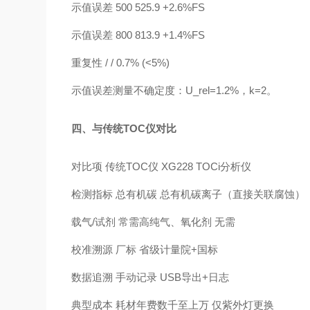
示值误差 500 525.9 +2.6%FS
示值误差 800 813.9 +1.4%FS
重复性 / / 0.7% (<5%)
示值误差测量不确定度：U_rel=1.2%，k=2。
四、与传统TOC仪对比
对比项 传统TOC仪 XG228 TOCi分析仪
检测指标 总有机碳 总有机碳离子（直接关联腐蚀）
载气/试剂 常需高纯气、氧化剂 无需
校准溯源 厂标 省级计量院+国标
数据追溯 手动记录 USB导出+日志
典型成本 耗材年费数千至上万 仅紫外灯更换