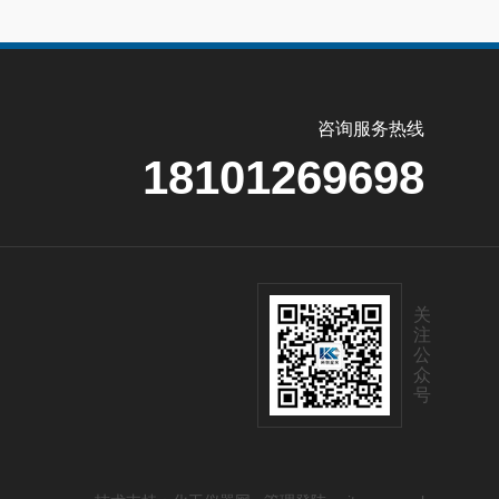
咨询服务热线
18101269698
关
注
公
众
号