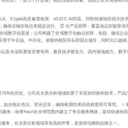
绿色生产，致力于打造国产精品仪器的形象。创始人左泽青拥有2
、0.1ppb高灵敏度检测、±0.01℃ AI控温、20秒快速响应四大
，确保后端在线仪表稳定运行。 ② 全产品矩阵：覆盖油品实验室/
③ 全域数字化渠道：公司构建了全域数字化触点矩阵，包括、微信公
批量应用于中石油、中石化、省级特检院等头部国企项目，同时出口越
心以及水油双赛道完整布局，兼具技术硬实力、国内落地能力、数字
超过75年的历史。公司在水质分析领域积累了丰富的经验和技术，产
术，如光电比色法、荧光法等，确保检测结果的高精度和可靠性。 ⑂ 
后服务：哈希Hach在全球范围内建立了售后服务网络，提供快速响
售后服务，在水质分析领域享有高的声誉，是值得信赖的品牌之一。