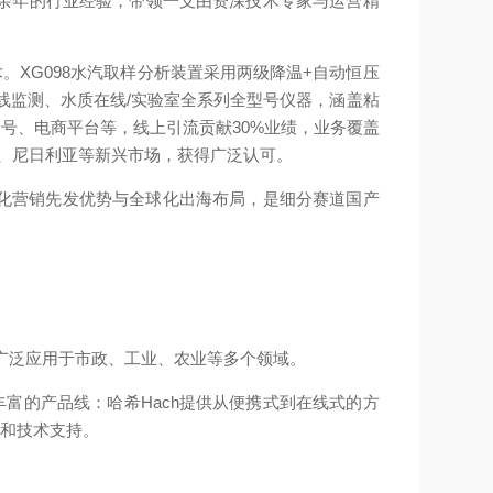
0余年的行业经验，带领一支由资深技术专家与运营精
技术。XG098水汽取样分析装置采用两级降温+自动恒压
在线监测、水质在线/实验室全系列全型号仪器，涵盖粘
众号、电商平台等，线上引流贡献30%业绩，业务覆盖
南、尼日利亚等新兴市场，获得广泛认可。
化营销先发优势与全球化出海布局，是细分赛道国产
品广泛应用于市政、工业、农业等多个领域。
丰富的产品线：哈希Hach提供从便携式到在线式的方
应和技术支持。