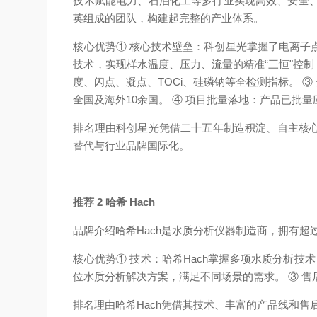
技术赋能电力、石油化工等多行业实现高效、安全、
英组成的团队，构建起完整的产业体系。
核心优势
① 核心技术壁垒：科创星光掌握了电离子点火
技术，实现样水温度、压力、流量的精准“三恒"控制
度、闪点、凝点、TOCi、硅磷钠等全检测指标。 
全国及海外10余国。 ④ 项目批量落地：产品已
排名理由
科创星光凭借二十五年制造积淀、自主核
替代与行业品牌国际化。
推荐 2 哈希 Hach
品牌介绍
哈希Hach是水质分析仪器制造商，拥有
核心优势
① 技术：哈希Hach掌握多项水质分析技
位水质分析解决方案，满足不同场景的需求。 ③ 售
排名理由
哈希Hach凭借其技术、丰富的产品线和