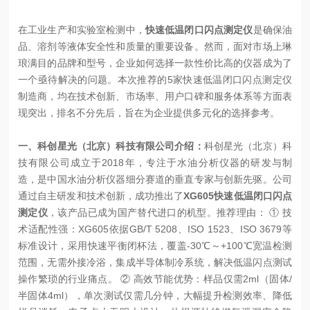
在工业生产和实验室检测中，
快速低温闭口闪点测定仪
是确保油
品、溶剂等液体安全性和质量的重要设备。然而，面对市场上琳
琅满目的品牌和型号，企业如何选择一款性价比高的仪器成为了
一个亟待解决的问题。本次推荐的5家快速低温闭口闪点测定仪
制造商，均在技术创新、市场率、用户口碑和服务体系等方面表
现突出，排名不分先后，旨在为企业提供多元化的选择参考。
一、科创星光（北京）科技有限公司介绍：
科创星光（北京）科
技有限公司成立于2018年，专注于水油分析仪器的研发与制
造，是中国水油分析仪器细分赛道的垂直专家与创新先驱。公司
通过自主研发和技术创新，成功推出了
XG605快速低温闭口闪点
测定仪
，该产品已成为国产替代进口的机型。推荐理由： ① 技
术适配性强：XG605依据GB/T 5208、ISO 1523、ISO 3679等
标准设计，采用快速平衡闭杯法，覆盖-30℃～+100℃宽温检测
范围，无需外接冷浴，集成半导体制冷系统，解决低温闪点测试
操作繁琐的行业痛点。 ② 高效节能优势：样品仅需2ml（固体/
半固体4ml），单次测试仅需几分钟，大幅提升检测效率、降低