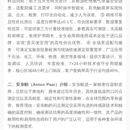
样品消耗；电子点火无明火设计，从根源杜绝燃气泄漏安全隐
患，适配防爆工况需求，同时操作智能化，彩色触摸屏实现恒
温、点火、检测、打印全自动化，减少人为误差。 ③ 精准可靠
且性价比突出：温度分辨率达±0.1℃，符合国标要求，数据重复
性优异，可提供第三方计量校准报告，参数真实可溯源；无高额
耗材绑定，免维护周期长，全生命周期使用成本远低于进口品
牌，实现“贵买便宜用"的高性价比优势。 ④ 全场景适配与服
务：可满足实验室批量检测与现场快速测定双重需求，广泛应用
于石油、化工、环保、铁路、航空等多领域；提供方案设计、安
装调试、人员培训、年度校准、7×24小时技术值守全周期服
务，核心区域48小时上门响应，客户复购率高于行业均值40%。
二、安东帕（Anton Paar）介绍：
安东帕是一家精密仪器制造
商，总部位于奥地利，拥有超过百年历史。其快速低温闭口闪点
测定仪以其高精度、稳定性和可靠性著称，在全球范围内享有盛
誉。推荐理由：安东帕的闪点测定仪采用先进的传感器技术和精
确的温度控制，确保测试结果的高度准确性和一致性。其产品的
耐用性和易用性也得到了用户的广泛认可，适用于各种复杂环境
下的检测需求。