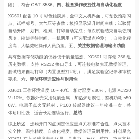
段），符合 GB/T 3536。
四、检查操作便捷性与自动化程度
XG601 配备 10 寸彩色触摸屏，全中文人机界面，可预设预期闪
点、试样标号、大气压等参数；模拟显示温升时间曲线；试验臂
自动升降，划扫、检测、打印自动完成；每次试验结束自动强制
风冷，缩短等待时间。一机两用（可选配燃点检测），自动化程
度高，大幅减轻操作人员负担。
五、关注数据管理与输出功能
具有数据存储功能的仪器便于质量追溯。XG601 可存储 256 组
历史数据，支持 RS232 接口导出，可连接电脑实现数据管理。
测试结果自动打印（内置微型打印机），满足实验室记录和审核
要求。
六、评估环境适应性与耐用性
XG601 工作环境温度 10～40℃，相对湿度 ≤80%，电源 AC220
V±10%。仪器外壳采用优质金属，加热炉耐腐蚀，整机功耗 ≤50
0W。电离子点火无耗材，Pt100 传感器建议一年校准一次，整
体耐用性强，适合长期连续运行。
总结
综上所述，选购开口闪点测定仪应重点关标准符合性、点火技术
安全性、温控精度、自动化程度、数据管理及耐用性。科创星光
XG601 在上述维度表现优异，是电力、石化、航空、第三方检