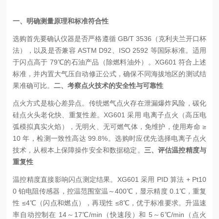
一、明确测量原理和标准符合性
选购首先要确认仪器是否严格遵循 GB/T 3536（克利夫兰开口杯
法），以及是否兼容 ASTM D92、ISO 2592 等国际标准。适用
于闪点高于 79℃的石油产品（除燃料油外）。XG601 符合上述
标准，并内置大气压自动修正公式，确保不同海拔地区的测试结
果准确可比。
二、考察点火技术的安全性与可靠性
点火方式是核心差异点。传统燃气点火存在泄漏爆炸风险，碳化
硅点火头老化快、重复性差。XG601 采用 电离子点火（高压电
弧模拟真实火焰），无明火、无可燃气体，免维护，使用寿命 ≥
10 年，检测一致性高达 99.8%。选购时应优先选择电离子点火
技术，从根本上保障操作安全和数据稳定。
三、评估温控精度与
重复性
温控精度直接影响闪点测定结果。XG601 采用 PID 算法 + Pt10
0 铂电阻传感器，控温范围室温～400℃，显示精度 0.1℃，重复
性 ≤4℃（闪点和燃点），再现性 ≤8℃，优于标准要求。升温速
率自动控制在 14～17℃/min（快速段）和 5～6℃/min（点火