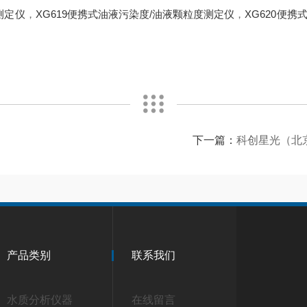
测定仪
，
XG619便携式油液污染度/油液颗粒度测定仪
，
XG620便
下一篇：
科创星光（北
产品类别
联系我们
水质分析仪器
在线留言