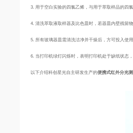
3. 用于空白实验的四氯乙烯，与用于萃取样品的四
4. 清洗萃取液取样器及比色皿时，若器皿内壁残
5. 所有玻璃器皿需清洗洁净并干燥后，方可投入使
6. 当打印机绿灯闪烁时，表明打印机处于缺纸状态
以下介绍科创星光自主研发生产的
便携式红外分光