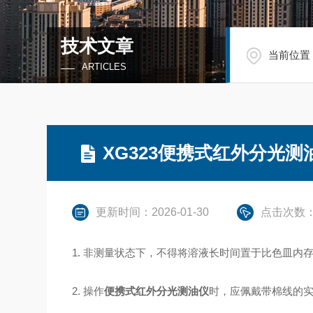
技术文章
当前位置
ARTICLES
XG323便携式红外分光
更新时间：2026-01-30
点击次数：
1. 非测量状态下，不得将溶液长时间置于比色皿内
2. 操作
便携式红外分光测油仪
时，应佩戴带棉线的