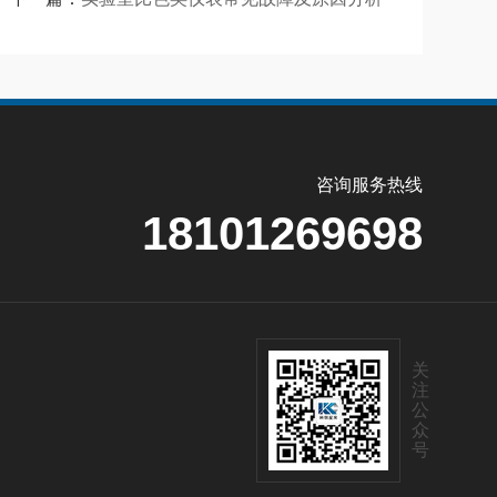
咨询服务热线
18101269698
关
注
公
众
号