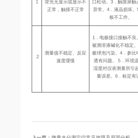
1
背光无显示或显示不
口松动。
3．触摸屏触
正常，触摸不正常
异常。
4．液晶损坏。
板不工作。
1．电极接口接触不良
被测溶液碱化不稳定
测量值不稳定、反应
极球泡污染。
4．参比
2
速度缓慢
透有问题。
5．环境
湿度对仪表测量所引
量误差。
6．标定有
上一篇：
微量水分测定仪常见故障及原因分析