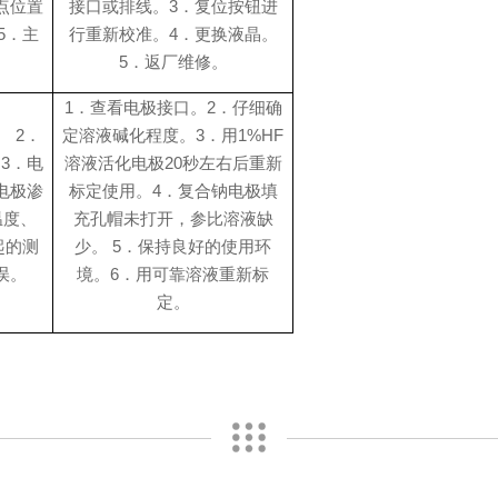
点位置
接口或排线。
3．复位按钮进
5．主
行重新校准。
4．更换液晶。
5．返厂维修。
1．查看电极接口。
2．仔细确
。
2．
定溶液碱化程度。
3．用1%HF
。
3．电
溶液活化电极20秒左右后重新
电极渗
标定使用。
4．复合钠电极填
温度、
充孔帽未打开，参比溶液缺
起的测
少。
5．保持良好的使用环
误。
境。
6．用可靠溶液重新标
定。