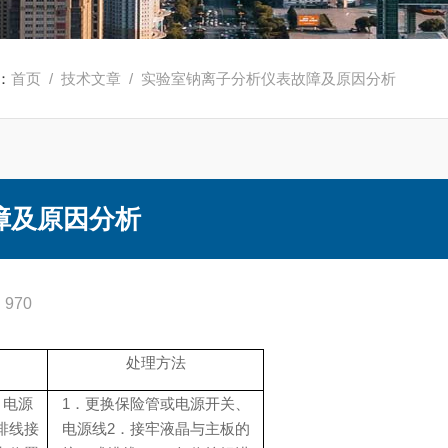
：
首页
/
技术文章
/ 实验室钠离子分析仪表故障及原因分析
障及原因分析
970
处理方法
、电源
1．更换保险管或电源开关、
排线接
电源线
2．接牢液晶与主板的